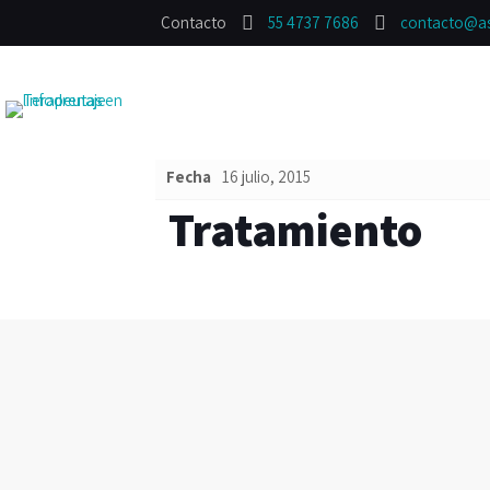
Contacto
55 4737 7686
contacto@as
Publicado por
admin
el
16 julio, 2015
Fecha
16 julio, 2015
Tratamiento