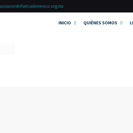
ociacionlinfaticademexico.org.mx
INICIO
QUIÉNES SOMOS
L